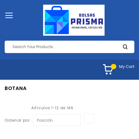
My Cart
BOTANA
Artículos
1
-
12
de
146
Fijar
Ordenar por
Dirección
Descendente