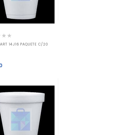
ión:
ART 14J16 PAQUETE C/20
0