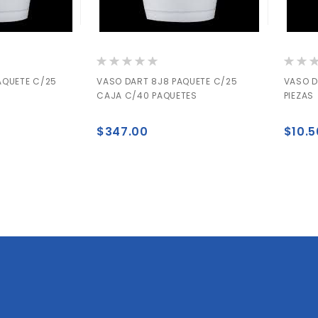
Valoración:
Valorac
0%
0%
AQUETE C/25
VASO DART 8J8 PAQUETE C/25
VASO D
CAJA C/40 PAQUETES
PIEZAS
$347.00
$10.5
s leyendo página
te