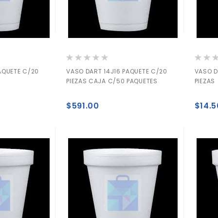
Valoración:
Valorac
0%
0%
AQUETE C/20
VASO DART 14J16 PAQUETE C/20
VASO D
PIEZAS CAJA C/50 PAQUETES
PIEZAS
$591.00
$14.5