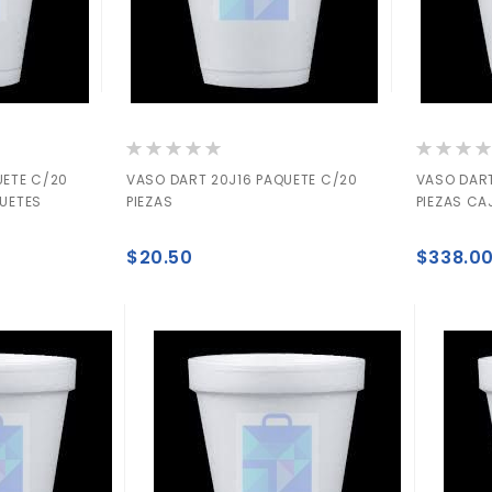
Valoración:
Valoración
0%
0%
UETE C/20
VASO DART 20J16 PAQUETE C/20
VASO DART
QUETES
PIEZAS
PIEZAS CA
$20.50
$338.0