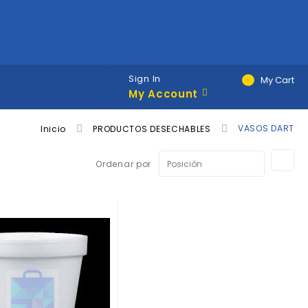
Sign In
My Cart
My Account
VASOS DART
Inicio
PRODUCTOS DESECHABLES
Fij
Ordenar por
Di
De