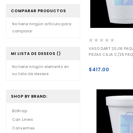
COMPARAR PRODUCTOS
No tiene ningún artículo para
comparar.
Valoración:
0%
VASO DART 20J16 PAQ
MI LISTA DE DESEOS
PIEZAS CAJA C/25 PA
No tiene ningún elemento en
$417.00
su lista de deseos.
SHOP BY BRAND:
BLWrap
Can Liners
Convermex