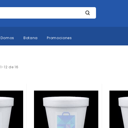
Domos
Botana
Promociones
s
1
-
12
de
16