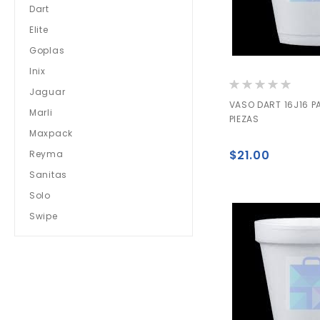
Dart
Elite
Goplas
Inix
Valoración:
Jaguar
0%
VASO DART 16J16 P
Marli
PIEZAS
Maxpack
$21.00
Reyma
Sanitas
Solo
Swipe