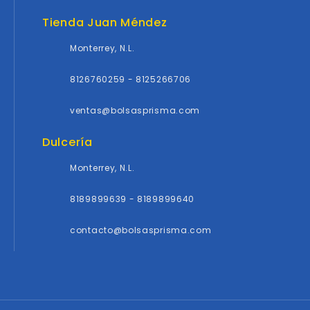
Tienda Juan Méndez
Monterrey, N.L.
8126760259 - 8125266706
ventas@bolsasprisma.com
Dulcería
Monterrey, N.L.
8189899639 - 8189899640
contacto@bolsasprisma.com