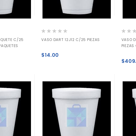
Valoración:
Valorac
0%
0%
AQUETE C/25
VASO DART 12J12 C/25 PIEZAS
VASO D
PAQUETES
PIEZAS
$14.00
$409