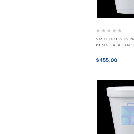
Valoración:
0%
VASO DART 12J12 P
PIEZAS CAJA C/40 
$455.00