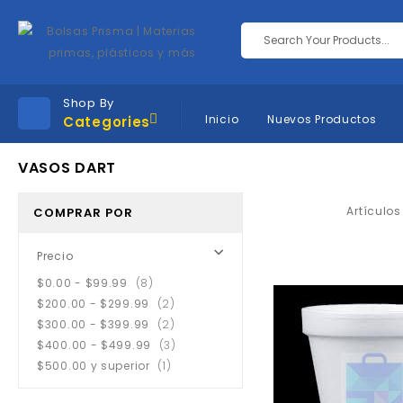
Buscar
Shop By
Inicio
Nuevos Productos
Categories
VASOS DART
Ver
Parrilla
Lista
Artículo
COMPRAR POR
como
Precio
artículos
$0.00
-
$99.99
8
artículos
$200.00
-
$299.99
2
artículos
$300.00
-
$399.99
2
artículos
$400.00
-
$499.99
3
artículo
$500.00
y superior
1